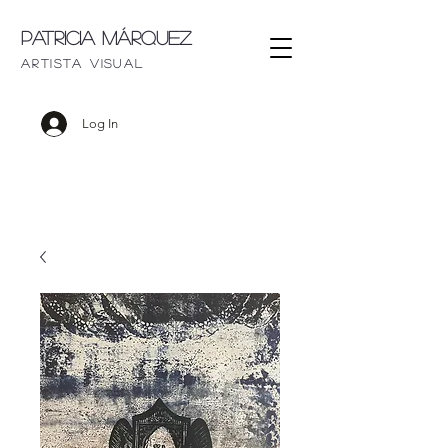
Patricia Márquez
artista visu
al
Log In