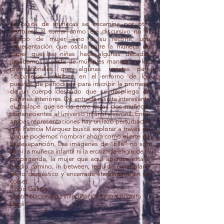
La casita de muñecas se encamina por otro
derrotero al tomar como eje discursivo no al
cuerpo de mujer, sino a su recorte, una
representación que oscila entre la muñeca de
papel que las niñas hace algunas décadas
jugábamos a vestir de múltiples maneras, a los
promocionales que algunas revistas para
“caballeros” exhiben en el entorno de los
puestos de periódicos para inscribir la promesa
de un cuerpo desnudo que se despliega en
páginas interiores. De entrada resulta interesante
el traslape que se da entre estas dos muñecas
pertenecientes al universo infantil y varonil. Entre
ambas representaciones hay un lazo perturbador
que Patricia Márquez busca explorar a través de
lo que podemos nombrar ahora como el arte de
la desaparición. Las imágenes de “Ella” no son
ya ni la muñeca infantil ni la erotizada efigie de la
propaganda, la mujer que aquí aparece está a
medio camino, in between, recluida en el plano
de lo doméstico y encerrada literalmente en un
corset.
Rocío Galicia
Centro Nacional de Investigación Teatral Rodolfo
Usigli