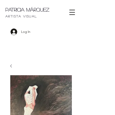
Patricia Márquez
artista visu
al
Log In