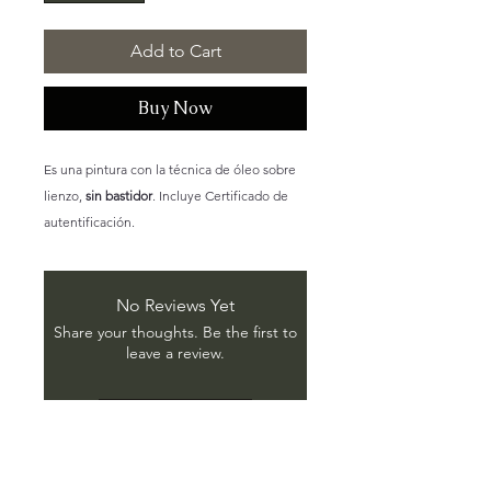
Add to Cart
Buy Now
Es una pintura con la técnica de óleo sobre
lienzo,
sin bastidor
. Incluye Certificado de
autentificación.
No Reviews Yet
Share your thoughts. Be the first to
leave a review.
Leave a Review