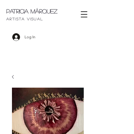
Patricia Márquez
artista visu
al
Log In