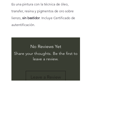
Es una pintura con la técnica de óleo,
transfer, resina y pigmentos de oro sobre
lienzo,
sin bastidor
. Incluye Certificado de
autentificación.
No Reviews Yet
Share your thoughts. Be the first to
leave a review.
Leave a Review