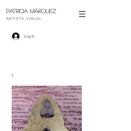
Patricia Márquez
artista visu
al
Log In