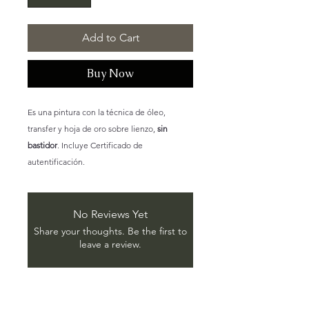
Add to Cart
Buy Now
Es una pintura con la técnica de óleo,
transfer y hoja de oro sobre lienzo,
sin
bastidor
. Incluye Certificado de
autentificación.
No Reviews Yet
Share your thoughts. Be the first to
leave a review.
Leave a Review