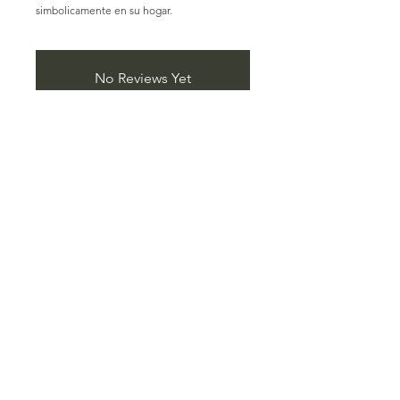
simbolicamente en su hogar.
No Reviews Yet
Share your thoughts. Be the first to
leave a review.
Leave a Review