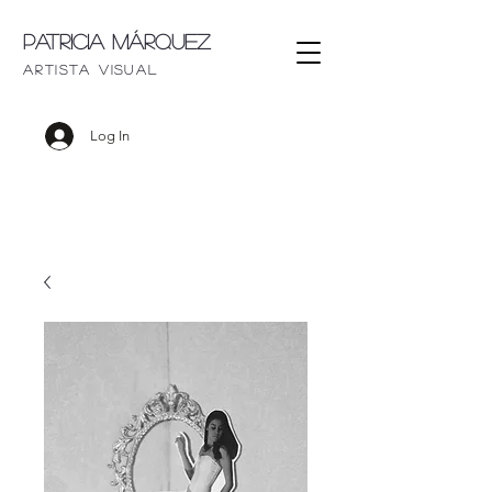
Patricia Márquez
artista visu
al
Log In