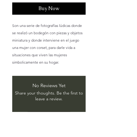
Buy Now
Son una serie de fotografías lúdicas donde
se realizó un bodegón con piezas y objetos
miniatura y donde interviene en el juego
una mujer con corset, para darle vida a
situaciones que viven las mujeres
simbolicamente en su hogar.
No Reviews Yet
Share your thoughts. Be the first to
leave a review.
Leave a Review