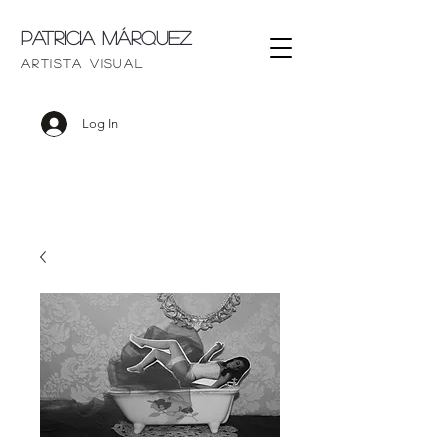
Patricia Márquez
artista visu
al
Log In