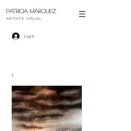
Patricia Márquez
artista visu
al
Log In