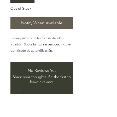
Out of Stock
Notify When Available
Es una pintura con técnica mixta: óleo
y carbón. Sobre lienzo,
sin bastidor
. Incluye
Certificado de autentificación.
No Reviews Yet
Share your thoughts. Be the first to
leave a review.
Leave a Review