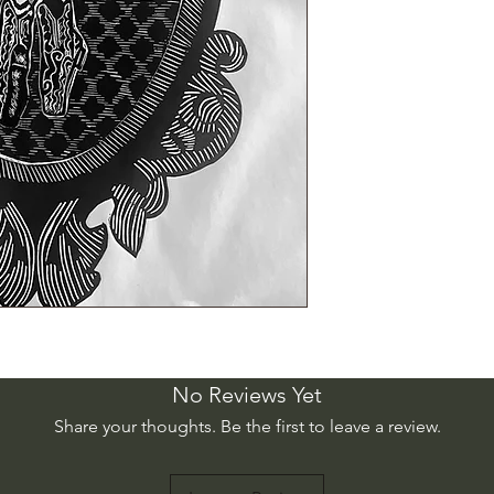
No Reviews Yet
Share your thoughts. Be the first to leave a review.