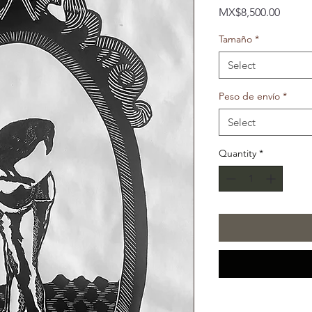
Price
MX$8,500.00
Tamaño
*
Select
Peso de envío
*
Select
Quantity
*