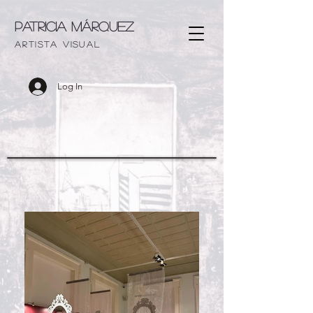
Patricia Márquez
artista visu
al
Log In